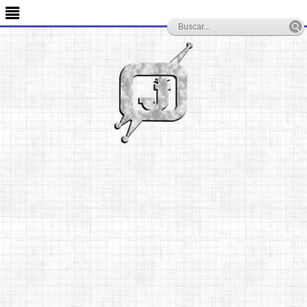
-->
≣