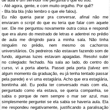
de aula e um servidor me pergunta o que eu sou:
- Até agora, gente, e com muito orgulho. Por quê?
- Bla bla bla (não lembro o que ele falou).
Eu não queria parar pra conversar, afinal não me
enviaram o
script
do que eu teria que falar com aquele
ser. Ele me perguntou novamente outra coisa e respondi
que era aluno do mestrado de letras e adentrei no prédio
de aula me dirigindo para a minha sala. Não tinha
ninguém no prédio, nem mesmo os cachorros
universitários. Os pedreiros não estavam fazendo som de
fundo, algumas luzes estavam apagadas. Resolvi subir
no colegiado: fechado. Na sala ao lado, do centro do
curso, vi a porta aberta. Passei pela porta (talvez em
algum momento da graduação, eu já tenha tentado passar
pela parede) e vi uma estagiária. Acho que era estagiária,
bonitinha até. Eu podia ter conversado mais com ela,
perguntado como ela estava, se queria companhia, se
sabia o porque de nem sempre o mar ser azul, mas
simplesmente perguntei se ela sabia se haveria aula. Ela
me respondeu negativamente, justificando a paralisação