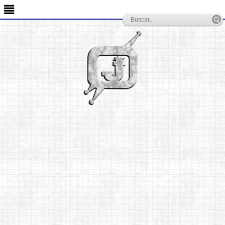
-->
≣