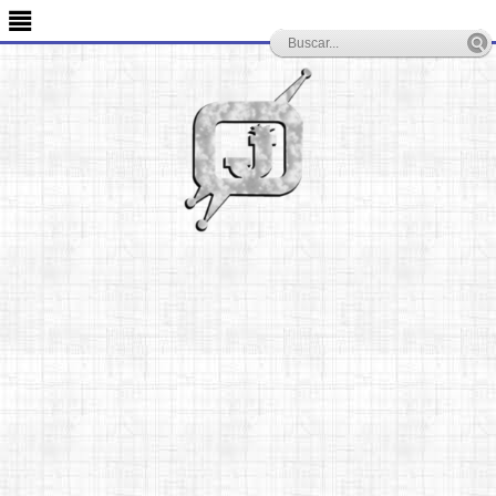
-->
≣