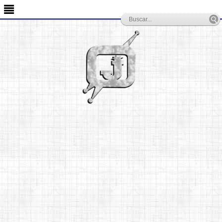
-->
≣