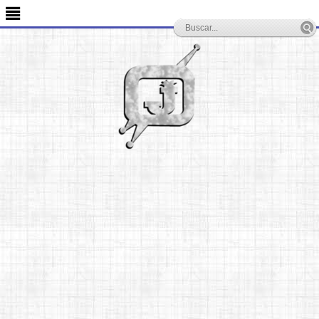
-->
≣